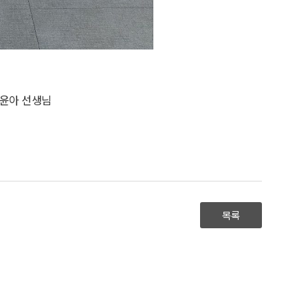
강윤아 선생님
목록